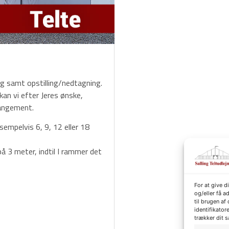
ing samt opstilling/nedtagning.
an vi efter Jeres ønske,
rangement.
Eksempelvis 6, 9, 12 eller 18
å 3 meter, indtil I rammer det
For at give 
og/eller få a
til brugen a
identifikator
trækker dit s